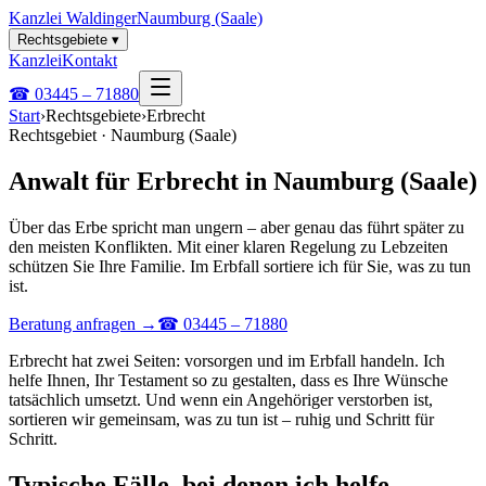
Kanzlei Waldinger
Naumburg (Saale)
Rechtsgebiete
▾
Kanzlei
Kontakt
☎
03445 – 71880
Start
›
Rechtsgebiete
›
Erbrecht
Rechtsgebiet · Naumburg (Saale)
Anwalt für Erbrecht in Naumburg (Saale)
Über das Erbe spricht man ungern – aber genau das führt später zu
den meisten Konflikten. Mit einer klaren Regelung zu Lebzeiten
schützen Sie Ihre Familie. Im Erbfall sortiere ich für Sie, was zu tun
ist.
Beratung anfragen
→
☎ 03445 – 71880
Erbrecht hat zwei Seiten: vorsorgen und im Erbfall handeln. Ich
helfe Ihnen, Ihr Testament so zu gestalten, dass es Ihre Wünsche
tatsächlich umsetzt. Und wenn ein Angehöriger verstorben ist,
sortieren wir gemeinsam, was zu tun ist – ruhig und Schritt für
Schritt.
Typische Fälle, bei denen ich helfe